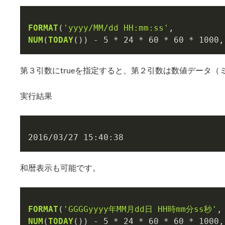
FORMAT
(
'yyyy/MM/dd HH:mm:ss'
NUM
(
TODAY
()) - 
5
 * 
24
 * 
60
 * 
60
 * 
1000
,
第３引数にtrueを指定すると、第２引数は数値データ
実行結果
2016/03/27 15:40:38
和暦表示も可能です。
FORMAT
(
'GGGGyyyy年MM月dd日 HH時mm分ss秒'
NUM
(
TODAY
()) - 
5
 * 
24
 * 
60
 * 
60
 * 
1000
,