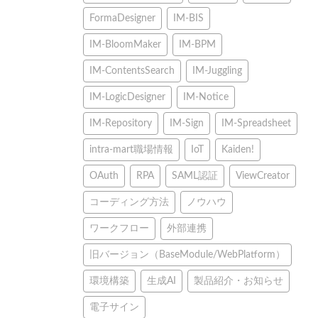
FormaDesigner
IM-BIS
IM-BloomMaker
IM-BPM
IM-ContentsSearch
IM-Juggling
IM-LogicDesigner
IM-Notice
IM-Repository
IM-Sign
IM-Spreadsheet
intra-mart職場情報
IoT
Kaiden!
OAuth
RPA
SAML認証
ViewCreator
コーディング方法
ノウハウ
ワークフロー
外部連携
旧バージョン（BaseModule/WebPlatform）
環境構築
生成AI
製品紹介・お知らせ
電子サイン