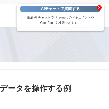
×
AIチャットで質問する
生成 AI チャットでintra-mart のドキュメントや
CookBook を検索できます。
で日付データを操作する例