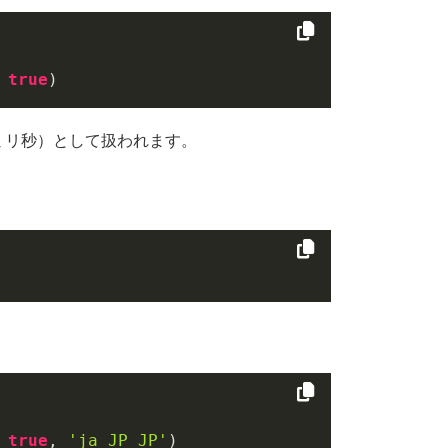
 
true
)
（ミリ秒）として扱われます。
 
true
, 
'ja_JP_JP'
)