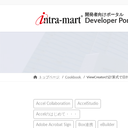
開発者向けポータル
Developer Por
トップページ
Cookbook
ViewCreatorの計算式
Accel Collaboration
AccelStudio
Accelのはじめて・・・
Adobe Acrobat Sign
Box連携
eBuilder