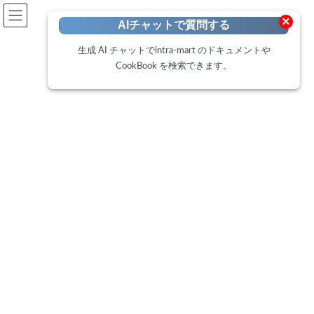
開発者向けポータル
×
AIチャットで質問する
Developer Portal
生成 AI チャットでintra-mart のドキュメントや
CookBook を検索できます。
CookBook
トップページ
Cookbook
IM-FormaDesignerで作成したフォーム画面からIMBoxに投稿する方法
IM-FormaDesignerで作成したフ
ォーム画面からIMBoxに投稿す
る方法
最
2016年7月4日
2025年2月19日
終
更
このCookBookでは、
IM-BISを含む環境
において、IM-