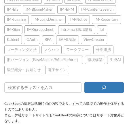
IM-BIS
IM-BloomMaker
IM-BPM
IM-ContentsSearch
IM-Juggling
IM-LogicDesigner
IM-Notice
IM-Repository
IM-Sign
IM-Spreadsheet
intra-mart職場情報
IoT
Kaiden!
OAuth
RPA
SAML認証
ViewCreator
コーディング方法
ノウハウ
ワークフロー
外部連携
旧バージョン（BaseModule/WebPlatform）
環境構築
生成AI
製品紹介・お知らせ
電子サイン
CookBookの情報は執筆時点の内容であり、すべての環境での動作を保証する
ものではありません。
また、弊社サポートサイトでもCookBookの内容についてはサポート対象外と
なります。