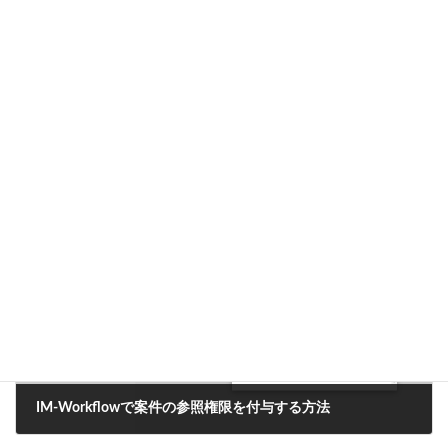
</rule>
・・・・
</outboundRules>
</rewrite>
Web サーバを再起動してください。
CookBook
カテゴリー
前の記事
IM-Workflowで案件の参照権限を付与する方法
2022年2月7日