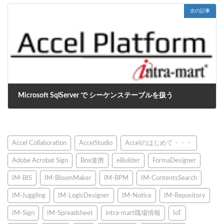
次の記事
Microsoft SqlServer で シーケンステーブルを扱う
2022年3月5日
Accel Collaboration
AccelStudio
Accelのはじめて・・・
Adobe Acrobat Sign
Box連携
eBuilder
FormaDesigner
IM-BIS
IM-BloomMaker
IM-BPM
IM-ContentsSearch
IM-Juggling
IM-LogicDesigner
IM-Notice
IM-Repository
IM-Sign
IM-Spreadsheet
intra-mart職場情報
IoT