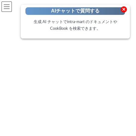
開発者向けポータル
×
AIチャットで質問する
Developer Portal
生成 AI チャットでintra-mart のドキュメントや
CookBook を検索できます。
CookBook
トップページ
Cookbook
Web サーバで Cookie に SameSite=None; Secure 属性を追加する方法
Web サーバで Cookie に
SameSite=None; Secure 属性を
追加する方法
最
2022年2月14日
2025年2月18日
終
更
ブラウザの仕様変更により、クロスドメインアクセスにおける