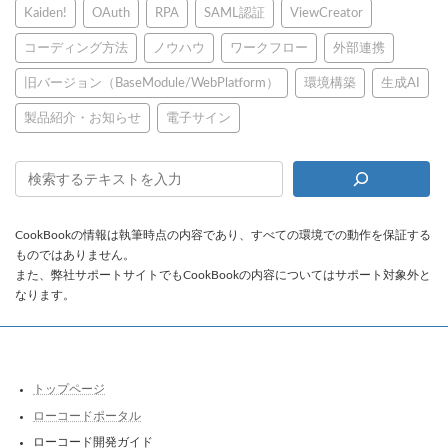
Kaiden!
OAuth
RPA
SAML認証
ViewCreator
コーディング方法
ノウハウ
ワークフロー
外部連携
旧バージョン（BaseModule/WebPlatform）
環境構築
生成AI
製品紹介・お知らせ
電子サイン
CookBookの情報は執筆時点の内容であり、すべての環境での動作を保証する
ものではありません。
また、弊社サポートサイトでもCookBookの内容についてはサポート対象外と
なります。
トップページ
ローコードポータル
ローコード開発ガイド