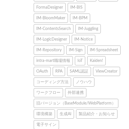
FormaDesigner
IM-BIS
IM-BloomMaker
IM-BPM
IM-ContentsSearch
IM-Juggling
IM-LogicDesigner
IM-Notice
IM-Repository
IM-Sign
IM-Spreadsheet
intra-mart職場情報
IoT
Kaiden!
OAuth
RPA
SAML認証
ViewCreator
コーディング方法
ノウハウ
ワークフロー
外部連携
旧バージョン（BaseModule/WebPlatform）
環境構築
生成AI
製品紹介・お知らせ
電子サイン