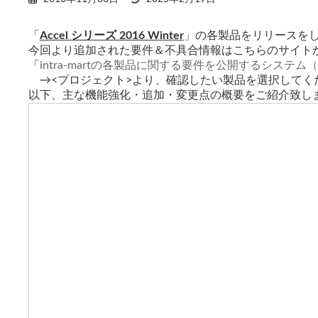
終
更
「
Accel シリーズ 2016 Winter
」の各製品をリリースを
新
今回より追加された要件＆不具合情報はこちらのサイト
日
時
「
intra-martの各製品に関する要件を公開するシステム（
:
→<プロジェクト>より、確認したい製品を選択してく
以下、主な機能強化・追加・変更点の概要をご紹介致し