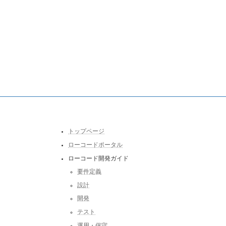
トップページ
ローコードポータル
ローコード開発ガイド
要件定義
設計
開発
テスト
運用・保守