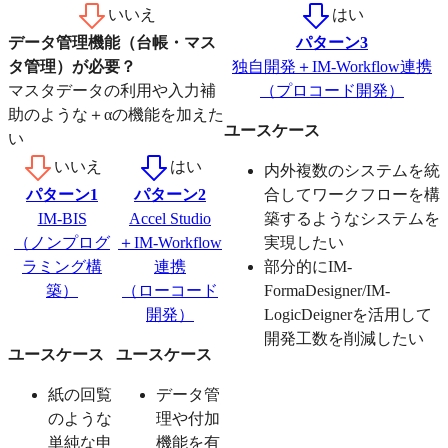
いいえ
はい
データ管理機能（台帳・マス
パターン3
タ管理）が必要？
独自開発＋IM-Workflow連携
マスタデータの利用や入力補
（プロコード開発）
助のような＋αの機能を加えた
ユースケース
い
いいえ
はい
内外複数のシステムを統
パターン1
パターン2
合してワークフローを構
IM-BIS
Accel Studio
築するようなシステムを
（ノンプログ
＋IM-Workflow
実現したい
ラミング構
連携
部分的にIM-
築）
（ローコード
FormaDesigner/IM-
開発）
LogicDeignerを活用して
開発工数を削減したい
ユースケース
ユースケース
紙の回覧
データ管
のような
理や付加
単純な申
機能を有