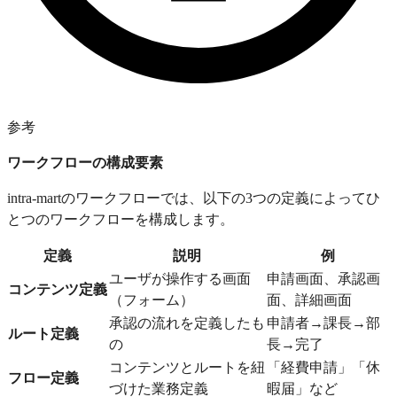
参考
ワークフローの構成要素
intra-martのワークフローでは、以下の3つの定義によってひ
とつのワークフローを構成します。
定義
説明
例
ユーザが操作する画面
申請画面、承認画
コンテンツ定義
（フォーム）
面、詳細画面
承認の流れを定義したも
申請者→課長→部
ルート定義
の
長→完了
コンテンツとルートを紐
「経費申請」「休
フロー定義
づけた業務定義
暇届」など