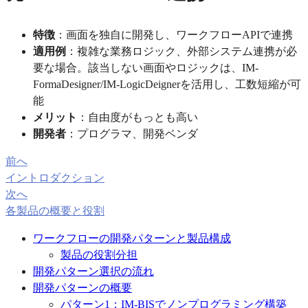
特徴
：画面を独自に開発し、ワークフローAPIで連携
適用例
：複雑な業務ロジック、外部システム連携が必
要な場合。該当しない画面やロジックは、IM-
FormaDesigner/IM-LogicDeignerを活用し、工数短縮が可
能
メリット
：自由度がもっとも高い
開発者
：プログラマ、開発ベンダ
前へ
イントロダクション
次へ
各製品の概要と役割
ワークフローの開発パターンと製品構成
製品の役割分担
開発パターン選択の流れ
開発パターンの概要
パターン1：IM-BISでノンプログラミング構築