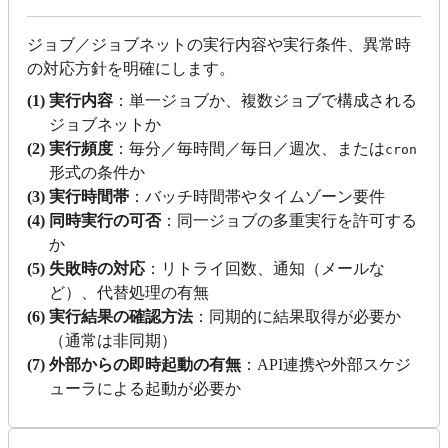
ジョブ／ジョブネットの実行内容や実行条件、異常時
の対応方針を明確にします。
(1) 実行内容
：単一ジョブか、複数ジョブで構成される
ジョブネットか
(2) 実行頻度
：毎分／毎時間／毎日／週次、または
cron
形式の条件か
(3) 実行時間帯
：バッチ時間帯やタイムゾーン要件
(4) 同時実行の可否
：同一ジョブの多重実行を許可する
か
(5) 失敗時の対応
：リトライ回数、通知（メールな
ど）、代替処理の有無
(6) 実行結果の確認方法
：同期的に結果取得が必要か
（通常は非同期）
(7) 外部からの即時起動の有無
：API連携や外部スケジ
ューラによる起動が必要か