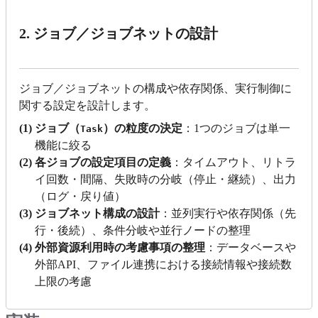
2. ジョブ／ジョブネットの設計
ジョブ／ジョブネットの構成や依存関係、実行制御に
関する設定を設計します。
(1) ジョブ（
）の粒度の決定
：1つのジョブは単一
Task
機能に絞る
(2) 各ジョブの設定項目の定義
：タイムアウト、リトラ
イ回数・間隔、失敗時の分岐（停止・継続）、出力
（ログ・戻り値）
(3) ジョブネット構成の設計
：並列実行や依存関係（先
行・後続）、条件分岐や並行ノードの整理
(4) 外部資源利用時の考慮事項の整理
：データベースや
外部API、ファイル連携における接続情報や接続数
上限の考慮