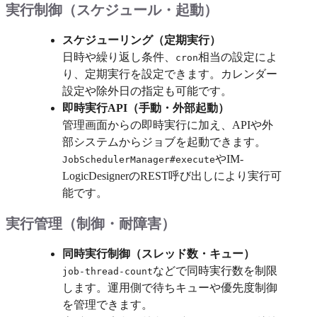
実行制御（スケジュール・起動）
スケジューリング（定期実行）
日時や繰り返し条件、
相当の設定によ
cron
り、定期実行を設定できます。カレンダー
設定や除外日の指定も可能です。
即時実行API（手動・外部起動）
管理画面からの即時実行に加え、APIや外
部システムからジョブを起動できます。
やIM-
JobSchedulerManager#execute
LogicDesignerのREST呼び出しにより実行可
能です。
実行管理（制御・耐障害）
同時実行制御（スレッド数・キュー）
などで同時実行数を制限
job-thread-count
します。運用側で待ちキューや優先度制御
を管理できます。