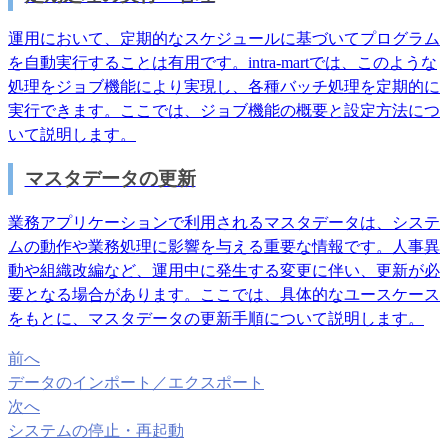
運用において、定期的なスケジュールに基づいてプログラム
を自動実行することは有用です。intra-martでは、このような
処理をジョブ機能により実現し、各種バッチ処理を定期的に
実行できます。ここでは、ジョブ機能の概要と設定方法につ
いて説明します。
マスタデータの更新
業務アプリケーションで利用されるマスタデータは、システ
ムの動作や業務処理に影響を与える重要な情報です。人事異
動や組織改編など、運用中に発生する変更に伴い、更新が必
要となる場合があります。ここでは、具体的なユースケース
をもとに、マスタデータの更新手順について説明します。
前へ
データのインポート／エクスポート
次へ
システムの停止・再起動