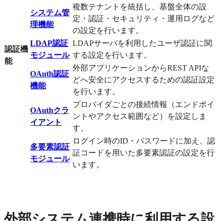
複数テナントを統括し、基盤全体の設
システム管
定・認証・セキュリティ・運用ログなど
理機能
の設定を行います。
LDAP認証
LDAPサーバを利用したユーザ認証に関
認証機
モジュール
する設定を行います。
能
外部アプリケーションからREST APIな
OAuth認証
どへ安全にアクセスするための認証設定
機能
を行います。
プロバイダごとの接続情報（エンドポイ
OAuthクラ
ントやアクセス範囲など）を設定しま
イアント
す。
ログイン時のID・パスワードに加え、認
多要素認証
証コードを用いた多要素認証の設定を行
モジュール
います。
外部システム連携時に利用する設