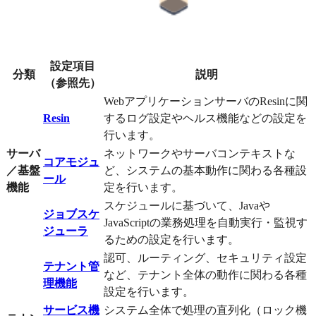
設定項目
分類
説明
（参照先）
WebアプリケーションサーバのResinに関
Resin
するログ設定やヘルス機能などの設定を
行います。
サーバ
ネットワークやサーバコンテキストな
コアモジュ
／基盤
ど、システムの基本動作に関わる各種設
ール
機能
定を行います。
スケジュールに基づいて、Javaや
ジョブスケ
JavaScriptの業務処理を自動実行・監視す
ジューラ
るための設定を行います。
認可、ルーティング、セキュリティ設定
テナント管
など、テナント全体の動作に関わる各種
理機能
設定を行います。
サービス機
システム全体で処理の直列化（ロック機