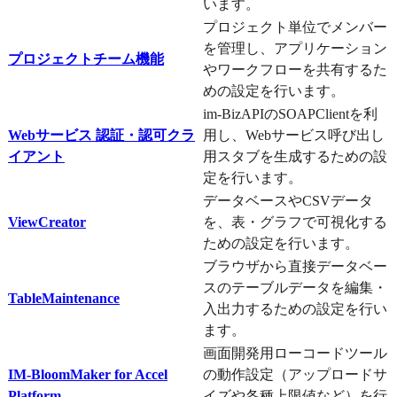
います。
プロジェクト単位でメンバー
を管理し、アプリケーション
プロジェクトチーム機能
やワークフローを共有するた
めの設定を行います。
im-BizAPIのSOAPClientを利
Webサービス 認証・認可クラ
用し、Webサービス呼び出し
イアント
用スタブを生成するための設
定を行います。
データベースやCSVデータ
ViewCreator
を、表・グラフで可視化する
ための設定を行います。
ブラウザから直接データベー
スのテーブルデータを編集・
TableMaintenance
入出力するための設定を行い
ます。
画面開発用ローコードツール
IM-BloomMaker for Accel
の動作設定（アップロードサ
Platform
イズや各種上限値など）を行