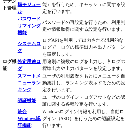
テナン
構モジュー
能）を行うため、キャッシュに関する設
ト管理
ル
定を行います。
パスワード
パスワードの再設定を行うため、利用判
リマインダ
定や情報取得に関する設定を行います。
機能
ログAPIを利用して出力される汎用的な
システムロ
ログで、ログの標準出力や出力パターン
グ
を設定します。
ログ機
特定用途ロ
用途別に複数のログを出力し、各ログの
能
グ
標準出力や出力パターンを設定します。
スマートメ
ユーザの利用履歴をもとにメニューを自
ニューラン
動集計し、ランキング表示するための設
キング
定を行います。
ユーザのログイン・ログアウトなどの認
認証機能
証に関する各種設定を行います。
統合
Windowsログイン情報を利用し、自動ロ
Windows認
グイン（SSO）を行うための認証設定を
証機能
行います。