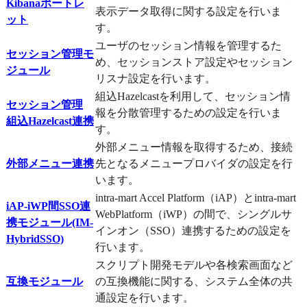
Kibanaポートレ
表示データ取得に関する設定を行いま
ット
す。
ユーザのセッション情報を管理するた
セッション管理モ
め、セッションストア設定やセッション
ジュール
リスナ設定を行います。
組込Hazelcastを利用して、セッション情
セッション管理
報を分散管理するための設定を行いま
組込Hazelcast連携
す。
外部メニュー情報を取得するため、接続
外部メニュー連携
先となるメニュープロバイダの設定を行
います。
intra-mart Accel Platform（iAP）とintra-mart
iAP-iWP間SSO連
WebPlatform（iWP）の間で、シングルサ
携モジュール(IM-
インオン（SSO）連携するための設定を
HybridSSO)
行います。
スクリプト開発モデルや各検索画面など
互換モジュール
の互換機能に関する、システム全体の共
通設定を行います。