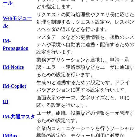
ール
どを指定します。
リクエストの同時処理数やクエリ長に応じた
Webモジュー
処理を制御するリクエスト設定や、レスポン
ル
スヘッダの追加などを行います。
マスタデータなどの更新情報を、複数のシス
IM-
テムや環境へ自動的に連携・配信するための
Propagation
設定を行います。
業務アプリケーションと連携し、申請・承
IM-Notice
認・エラー・連絡事項などをユーザに通知す
るための設定を行います。
生成AIと連携するための設定です。ドライ
IM-Copilot
バやアクションに関する設定を行います。
画面表示やテーマ、文字サイズなど、UIに
UI
関する設定を行います。
ユーザ、組織、役職などの情報を一元管理す
IM-共通マスタ
るための設定です。
企業内コミュニケーションを行うソーシャル
IMBox
機能の設定や、モジュール利用に必要な