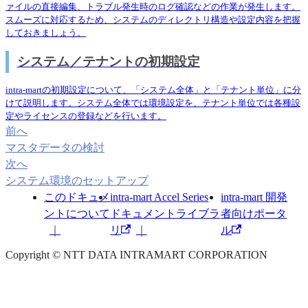
ァイルの直接編集、トラブル発生時のログ確認などの作業が発生します。
スムーズに対応するため、システムのディレクトリ構造や設定内容を把握
しておきましょう。
システム／テナントの初期設定
intra-martの初期設定について、「システム全体」と「テナント単位」に分
けて説明します。システム全体では環境設定を、テナント単位では各種設
定やライセンスの登録などを行います。
前へ
マスタデータの検討
次へ
システム環境のセットアップ
このドキュメ
intra-mart Accel Series
intra-mart 開発
ントについて
ドキュメントライブラ
者向けポータ
リ
ル
Copyright © NTT DATA INTRAMART CORPORATION