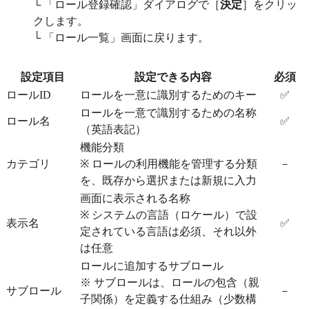
└ 「ロール登録確認」ダイアログで［
決定
］をクリッ
クします。
└ 「ロール一覧」画面に戻ります。
設定項目
設定できる内容
必須
ロールID
ロールを一意に識別するためのキー
✅
ロールを一意で識別するための名称
ロール名
✅
（英語表記）
機能分類
カテゴリ
※ ロールの利用機能を管理する分類
－
を、既存から選択または新規に入力
画面に表示される名称
※ システムの言語（ロケール）で設
表示名
✅
定されている言語は必須、それ以外
は任意
ロールに追加するサブロール
※ サブロールは、ロールの包含（親
サブロール
－
子関係）を定義する仕組み（少数構